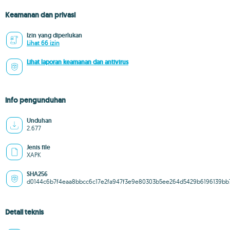
Keamanan dan privasi
Izin yang diperlukan
Lihat 66 izin
Lihat laporan keamanan dan antivirus
info pengunduhan
Unduhan
2.677
Jenis file
XAPK
SHA256
d0144c6b7f4eaa8bbcc6c17e2fa947f3e9e80303b5ee264d5429b6196139bb
Detail teknis