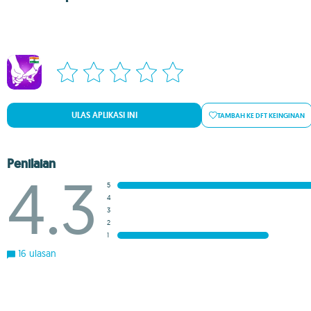
ULAS APLIKASI INI
TAMBAH KE DFT KEINGINAN
Penilaian
4.3
5
4
3
2
1
16 ulasan