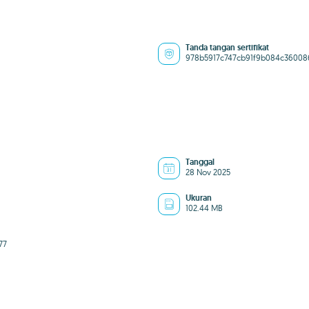
Tanda tangan sertifikat
978b5917c747cb91f9b084c36008
Tanggal
28 Nov 2025
Ukuran
102.44 MB
77