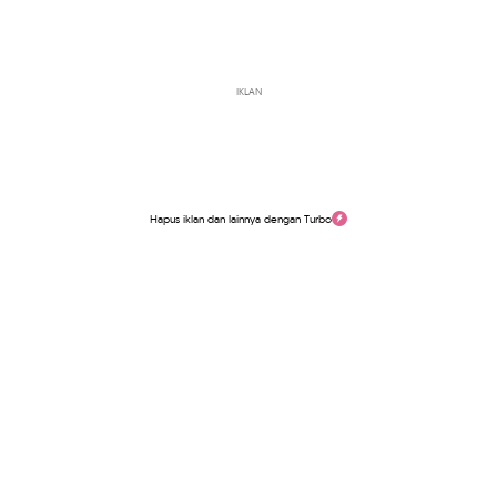
IKLAN
Hapus iklan dan lainnya dengan Turbo