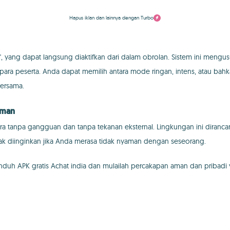
Hapus iklan dan lainnya dengan Turbo
re", yang dapat langsung diaktifkan dari dalam obrolan. Sistem ini me
 para peserta. Anda dapat memilih antara mode ringan, intens, atau 
bersama.
aman
ara tanpa gangguan dan tanpa tekanan eksternal. Lingkungan ini dira
ak diinginkan jika Anda merasa tidak nyaman dengan seseorang.
unduh APK gratis Achat india dan mulailah percakapan aman dan priba