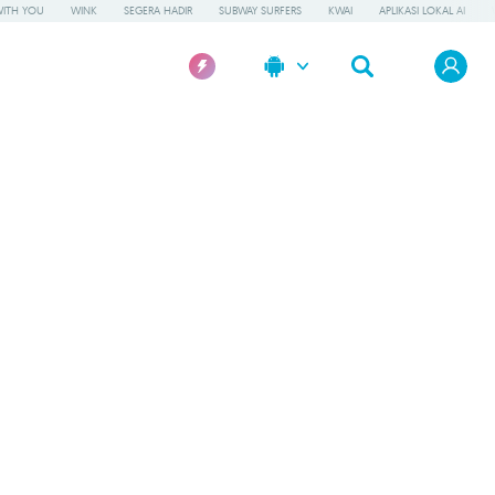
WITH YOU
WINK
SEGERA HADIR
SUBWAY SURFERS
KWAI
APLIKASI LOKAL AI