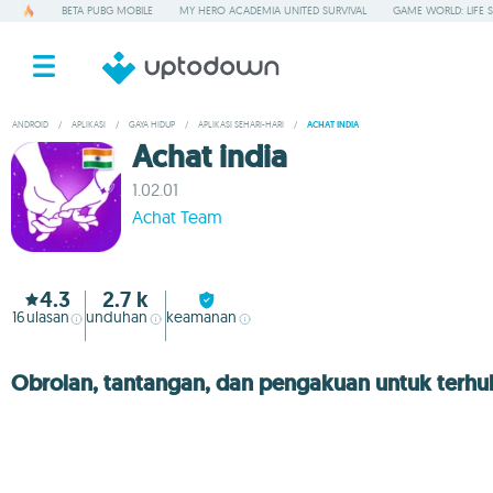
BETA PUBG MOBILE
MY HERO ACADEMIA UNITED SURVIVAL
GAME WORLD: LIFE 
ANDROID
/
APLIKASI
/
GAYA HIDUP
/
APLIKASI SEHARI-HARI
/
ACHAT INDIA
Achat india
1.02.01
Achat Team
4.3
2.7 k
16
ulasan
unduhan
keamanan
Obrolan, tantangan, dan pengakuan untuk terhu