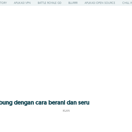
STORY
APLIKASI VPN
BATTLE ROYALE GD
BLURRR
APLIKASI OPEN SOURCE
CHILL 
bung dengan cara berani dan seru
IKLAN